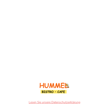
A) Glutenhaltiges Getreide (Weizen, Gerste, Roggen, Hafer, Dinkel oder
Kamut, B) Krebstiere, C) Eier, D) Fisch,
E) Erdnüsse, F) Soja, G) Laktose, H) Schalenfrüchte (Mandeln, Haselnüsse,
Walnüsse, Cashewnüsse, I) Sellerie, K) Sent.
m) Sesamsamen, n) Schwefeldioxid und Sulfite ( ab 10 mg pro kg oder
Liter)
O) Süßlupinen, P) Mollusken (Weichtiere wie Schnecken)
Lesen Sie unsere Datenschutzerklärung