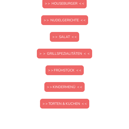
> > HOUSEBURGER < <
> > NUDELGERICHTE < <
> > SALAT < <
> > GRILLSPEZIALITÄTEN < <
> > FRÜHSTÜCK < <
> > KINDERMENÜ < <
> > TORTEN & KUCHEN < <