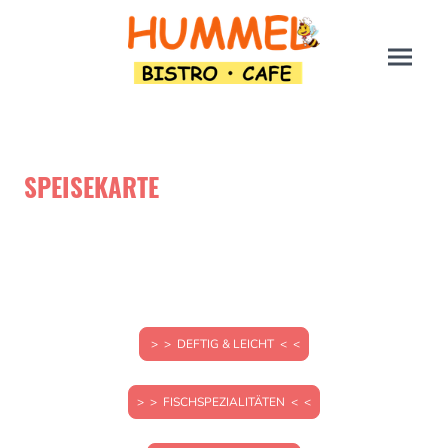
SPEISEKARTE
Für weitere Fragen und Vorbestellungen, erreichen Sie uns gerne unter:
Tel.: 040/53904933
> > DEFTIG & LEICHT < <
> > FISCHSPEZIALITÄTEN < <